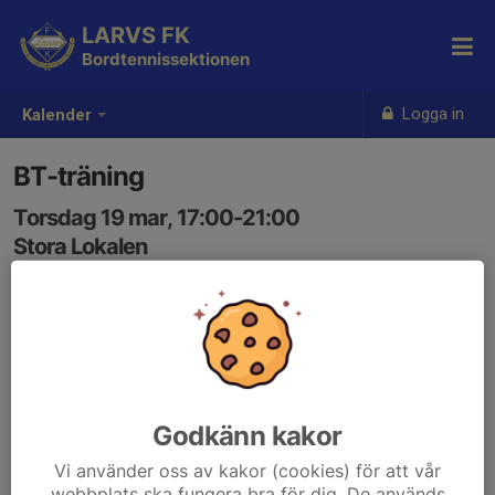
LARVS FK
Bordtennissektionen
Logga in
Kalender
BT-träning
Torsdag 19 mar, 17:00-21:00
Stora Lokalen
Samling: 17:00
Ungdomsträning 17.30-18.30
Seniorträning 18.30-21.00
Godkänn kakor
Vi använder oss av kakor (cookies) för att vår
webbplats ska fungera bra för dig. De används