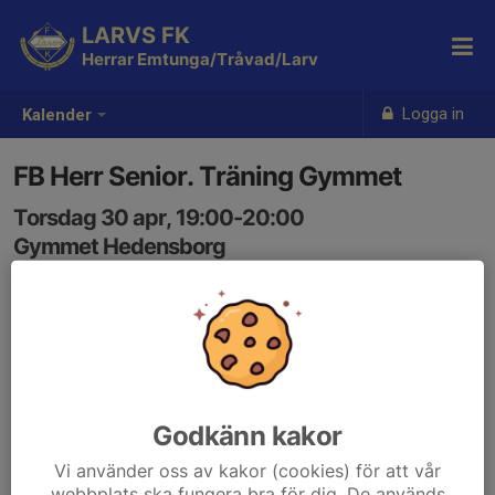
LARVS FK
Herrar Emtunga/Tråvad/Larv
Logga in
Kalender
FB Herr Senior. Träning Gymmet
Torsdag 30 apr, 19:00-20:00
Gymmet Hedensborg
Samling: 19:00
Godkänn kakor
Vi använder oss av kakor (cookies) för att vår
webbplats ska fungera bra för dig. De används