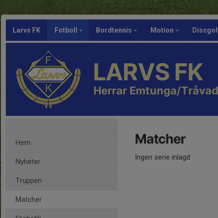
Larvs FK
Fotboll
Bordtennis
Motion
Discgol
LARVS FK
Herrar Emtunga/Tråvad
Matcher
Hem
Ingen serie inlagd
Nyheter
Truppen
Matcher