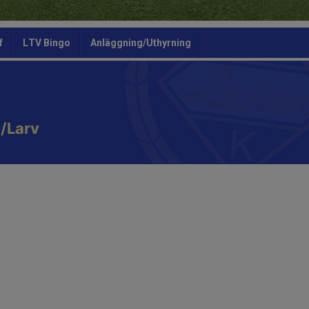
f
LTV Bingo
Anläggning/Uthyrning
/Larv