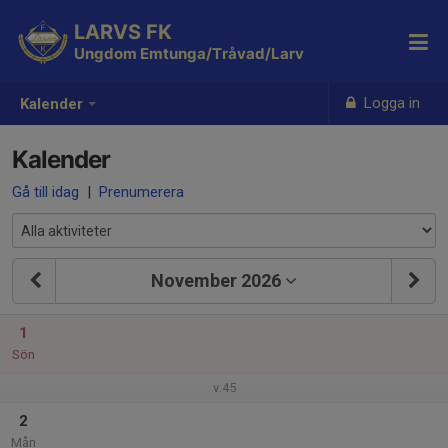
LARVS FK
Ungdom Emtunga/Tråvad/Larv
Logga in
Kalender
Kalender
Gå till idag
|
Prenumerera
November 2026
1
Sön
v.45
2
Mån