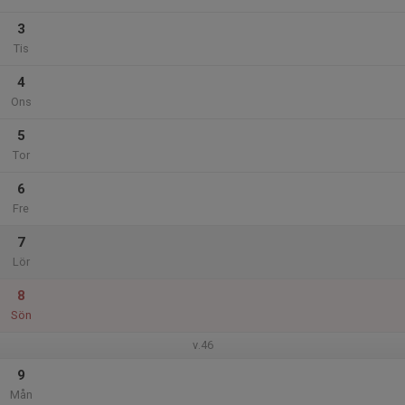
3
Tis
4
Ons
5
Tor
6
Fre
7
Lör
8
Sön
v.46
9
Mån