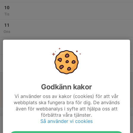
10
Tis
11
Ons
12
Tor
13
Fre
14
Lör
Godkänn kakor
15
Vi använder oss av kakor (cookies) för att vår
webbplats ska fungera bra för dig. De används
Sön
även för webbanalys i syfte att hjälpa oss att
v.47
förbättra våra tjänster.
Så använder vi cookies
16
Mån