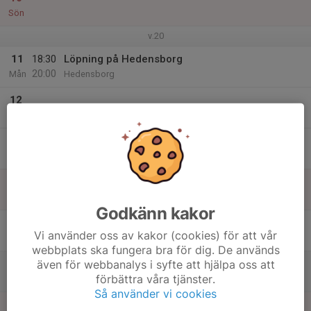
Sön
v.20
11
18:30
Löpning på Hedensborg
20:00
Mån
Hedensborg
12
Tis
13
Ons
14
Tor
Godkänn kakor
15
Vi använder oss av kakor (cookies) för att vår
Fre
webbplats ska fungera bra för dig. De används
även för webbanalys i syfte att hjälpa oss att
16
förbättra våra tjänster.
Lör
Så använder vi cookies
17