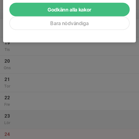
Sön
Godkänn alla kakor
v.21
Bara nödvändiga
18
18:30
Löpning på Hedensborg
20:00
Mån
Hedensborg
19
Tis
20
Ons
21
Tor
22
Fre
23
Lör
24