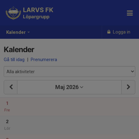
LARVS FK
Löpargrupp
Logga in
Kalender
Kalender
Gå till idag
|
Prenumerera
Maj 2026
1
Fre
2
Lör