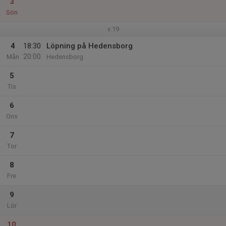
3
Sön
v.19
4
18:30
Löpning på Hedensborg
20:00
Mån
Hedensborg
5
Tis
6
Ons
7
Tor
8
Fre
9
Lör
10