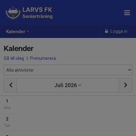
LARVS FK
Seniorträning
Logga in
Kalender
Kalender
Gå till idag
|
Prenumerera
Juli 2026
1
Ons
2
Tor