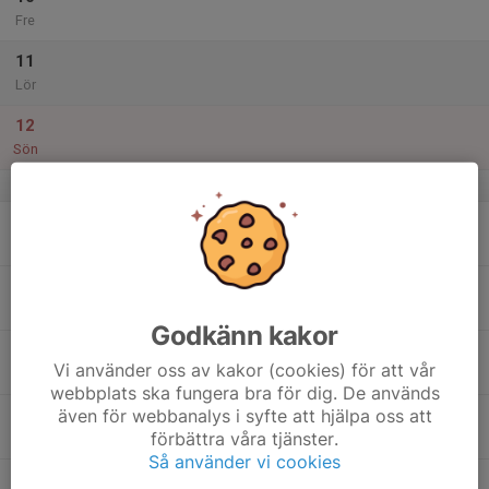
Fre
11
Lör
12
Sön
v.29
13
Mån
14
Tis
Godkänn kakor
15
Vi använder oss av kakor (cookies) för att vår
Ons
webbplats ska fungera bra för dig. De används
även för webbanalys i syfte att hjälpa oss att
16
förbättra våra tjänster.
Tor
Så använder vi cookies
17