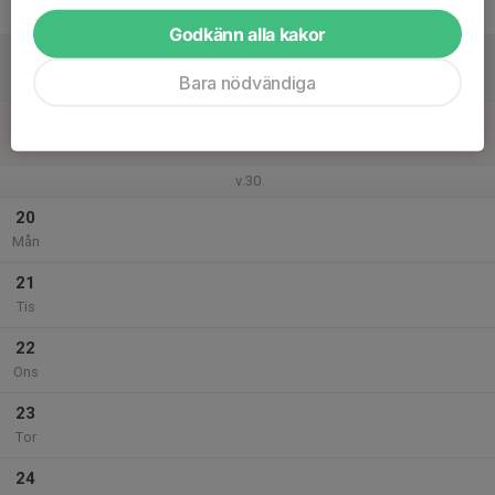
Fre
Godkänn alla kakor
18
Lör
Bara nödvändiga
19
Sön
v.30
20
Mån
21
Tis
22
Ons
23
Tor
24