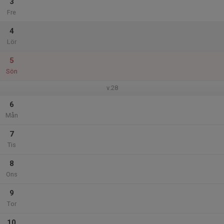
3
Fre
4
Lör
5
Sön
v.28
6
Mån
7
Tis
8
Ons
9
Tor
10