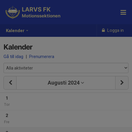
LARVS FK
Motionssektionen
Logga in
Kalender
Kalender
Gå till idag
|
Prenumerera
Augusti 2024
1
Tor
2
Fre