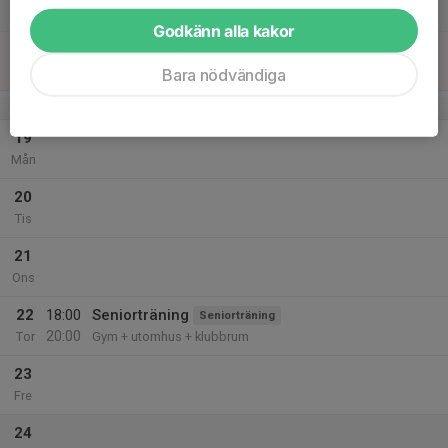
Lör
Godkänn alla kakor
18
Sön
Bara nödvändiga
v.34
19
Mån
20
Tis
21
Ons
22
18:00
Seniorträning
Seniorträning
20:00
Tor
Gym + utomhus + klubbrum
23
Fre
24