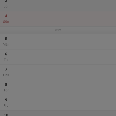
3
Lör
4
Sön
v.32
5
Mån
6
Tis
7
Ons
8
Tor
9
Fre
10