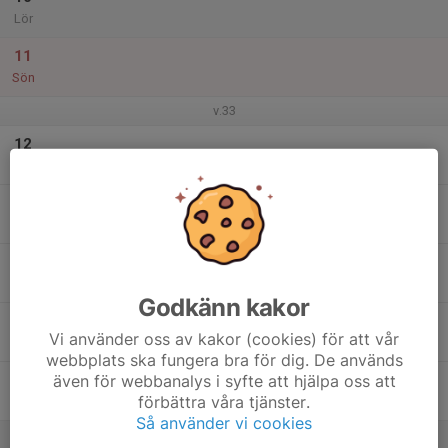
Lör
11
Sön
v.33
12
Mån
13
Tis
14
Ons
Godkänn kakor
15
18:00
Seniorträning
Seniorträning
Vi använder oss av kakor (cookies) för att vår
20:00
Tor
Gym + utomhus + klubbrum
webbplats ska fungera bra för dig. De används
även för webbanalys i syfte att hjälpa oss att
16
förbättra våra tjänster.
Fre
Så använder vi cookies
17