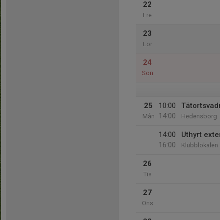
22
Fre
23
Lör
24
Sön
25
10:00
Tätortsvad
14:00
Mån
Hedensborg
14:00
Uthyrt exte
16:00
Klubblokalen
26
Tis
27
Ons