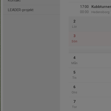
Kontakt
17:00
Kubbturner
LEADER-projekt
00:00
Hedensborg 
2
Lör
3
Sön
4
Mån
5
Tis
6
Ons
7
Tor