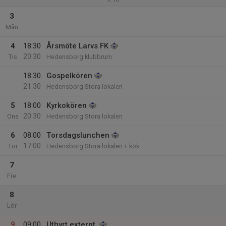
3
Mån
4
18:30
Årsmöte Larvs FK
20:30
Tis
Hedensborg klubbrum
18:30
Gospelkören
21:30
Hedensborg Stora lokalen
5
18:00
Kyrkokören
20:30
Ons
Hedensborg Stora lokalen
6
08:00
Torsdagslunchen
17:00
Tor
Hedensborg Stora lokalen + kök
7
Fre
8
Lör
9
09:00
Uthyrt externt.