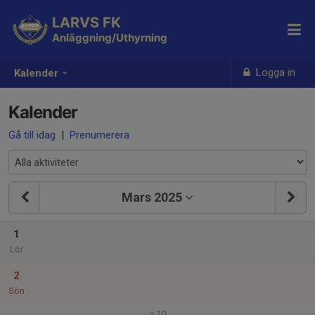
LARVS FK
Anläggning/Uthyrning
Logga in
Kalender
Kalender
Gå till idag
|
Prenumerera
Mars 2025
1
Lör
2
Sön
v.10