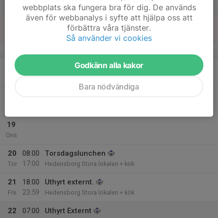
webbplats ska fungera bra för dig. De används
Lör
även för webbanalys i syfte att hjälpa oss att
16
förbättra våra tjänster.
Sön
Så använder vi cookies
v.12
Godkänn alla kakor
17
Mån
Bara nödvändiga
18
18:30
Gospelkören
21:30
Tis
Hedensborg Stora lokalen
19
Ons
20
08:00
Torsdagslunchen
17:00
Tor
Hedensborg Stora lokalen + kök
21
18:00
Uthyrt externt.
23:59
Fre
Hedensborg Stora lokalen + kök
22
07:00
Uthyrt Externt