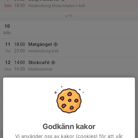
18:00
Sön
Hedensborg Stora lokalen + kök
v.11
10
Mån
11
18:00
Matgänget
23:00
Tis
Hedensborg Kök
12
14:00
Stickcafé
16:00
Ons
Klubbrummet
18:00
Kyrkokören
20:30
Hedensborg Stora lokalen
13
Tor
14
Fre
Godkänn kakor
15
Vi använder oss av kakor (cookies) för att vår