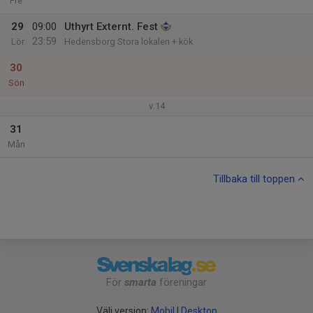
Fre
29
09:00
Uthyrt Externt. Fest
23:59
Lör
Hedensborg Stora lokalen + kök
30
Sön
v.14
31
Mån
Tillbaka till toppen
För
smarta
föreningar
Välj version:
Mobil
|
Desktop