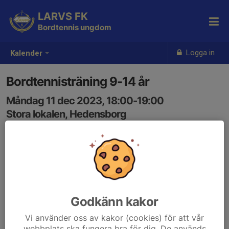
LARVS FK
Bordtennis ungdom
Logga in
Kalender
Bordtennisträning 9-14 år
Måndag 11 dec 2023, 18:00-19:00
Stora lokalen, Hedensborg
Samling: 18:00
Godkänn kakor
Vi använder oss av kakor (cookies) för att vår
webbplats ska fungera bra för dig. De används