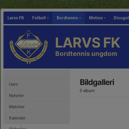
Larvs FK
Fotboll
Bordtennis
Motion
Discgol
LARVS FK
Bordtennis ungdom
Bildgalleri
Hem
0 album
Nyheter
Matcher
Kalender