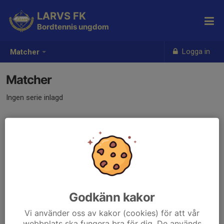
LARVS FK
Bordtennis ungdom
Logga in
Matcher
Matcher
Ingen serie inlagd
Godkänn kakor
Vi använder oss av kakor (cookies) för att vår
webbplats ska fungera bra för dig. De används