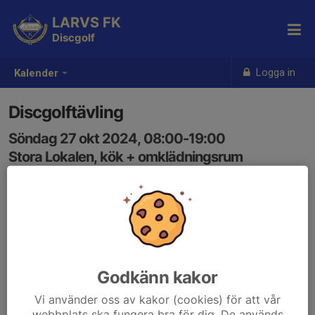
LARVS FK
Discgolf
Logga in
Kalender
Discgolftävling
Söndag 27 okt 2024, 08:00-19:00
Stora Lokalen, kök + omklädningsrum
Samling: 08:00
Godkänn kakor
Vi använder oss av kakor (cookies) för att vår
webbplats ska fungera bra för dig. De används