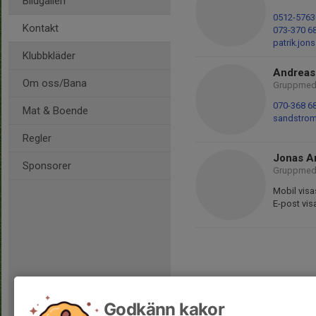
Bildgalleri
0512-5763
Kontakt
073-370 6
patrik.jo
Klubbkläder
Andreas
Om oss/Bana
Gruppmed
070-368 6
Mat & Boende
sandstro
Regler
Jonas A
Sponsorer
Gruppmed
Mobil visa
E-post vis
Godkänn kakor