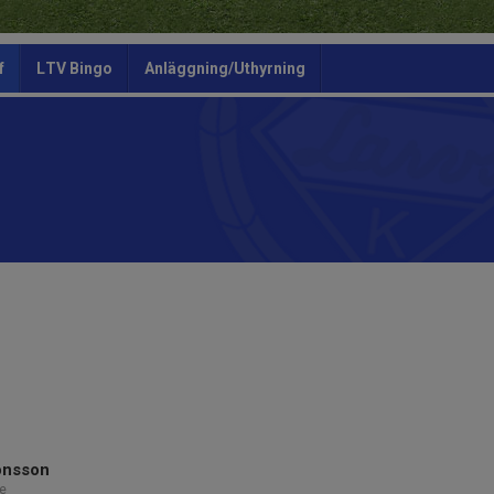
f
LTV Bingo
Anläggning/Uthyrning
onsson
e