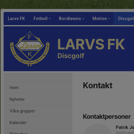
Larvs FK
Fotboll
Bordtennis
Motion
Discgol
LARVS FK
Discgolf
Kontakt
Hem
Nyheter
Våra grupper
Kontaktpersoner
Kalender
Patrik J
Ordförand