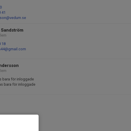
0
8 41
nsson@vedum.se
 Sandström
lem
8 18
m44@gmail.com
ndersson
lem
s bara för inloggade
as bara för inloggade