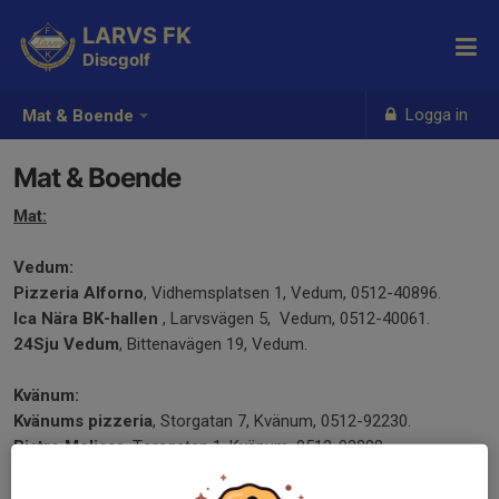
LARVS FK
Discgolf
Logga in
Mat & Boende
Mat & Boende
Mat:
Vedum:
Pizzeria Alforno
, Vidhemsplatsen 1, Vedum, 0512-40896.
Ica Nära BK-hallen
, Larvsvägen 5, Vedum, 0512-40061.
24Sju Vedum
, Bittenavägen 19, Vedum.
Kvänum:
Kvänums pizzeria
, Storgatan 7, Kvänum, 0512-92230.
Bistro Melissa
, Torsgatan 1, Kvänum, 0512-92888.
Hotell Lumber & Karle
, Götaplatsen 1, Kvänum, 0512-70900.
Haralds i Jung
, Sven Bengtsgården 1, Jung, 0512-22300.