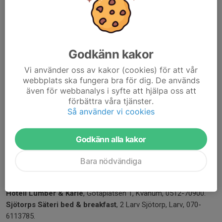
Ica Nära Sahlins
, Järnvägsgatan 5, Kvänum, 0512-92010.
Vara:
Pizzeria Tre Kronor
, Torggatan 13, Vara, 0512-782737.
Godkänn kakor
Gabriels Pizzeria
, Torggatan 7, Vara, 0512-33222.
Asian Garden
, Storgatan 19, Vara, 0512-786878.
Vi använder oss av kakor (cookies) för att vår
Toro Grill
, Torggatan 52, Vara, 073-8975578.
webbplats ska fungera bra för dig. De används
även för webbanalys i syfte att hjälpa oss att
Majsans Gatukök
, Torggatan 1, Vara, 0512-33868.
förbättra våra tjänster.
Hanssons Kiosk
, Torggatan 24, Vara, 0512-10828.
Så använder vi cookies
Tråvad:
Lilla Saigon i Tråvad,
Mejerigatan 1, Tråvad, 0724-470716.
Godkänn alla kakor
Tråvads Pizzeria
, Ågatan 2, Tråvad, 0512-20595.
Bara nödvändiga
Boende:
Hotell Lumber & Karle
, Götaplatsen 1, Kvänum, 0512-70900.
Sjötorps Säteri bed & breakfast
, 2 Larv Sjötorp, Larv, 070-
6113785.