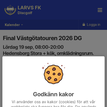
LARVS FK
Discgolf
Logga in
Kalender
Final Västgötatouren 2026 DG
Lördag 19 sep, 08:00-20:00
Hedensborg Stora + kök, omklädningsrum.
Samling: 08:00
Godkänn kakor
Vi använder oss av kakor (cookies) för att vår
webbplats ska fungera bra för dig. De används