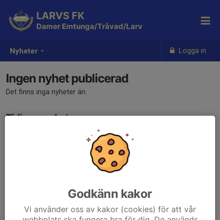
LARVS FK
Damer Emtunga/Tråvad/Larv
Logga in
Nyheter
Ingen nyhet publicerad
Det finns inga nyheter än.
Tidigare nyheter
Det finns inga tidigare nyheter
Godkänn kakor
Vi använder oss av kakor (cookies) för att vår
webbplats ska fungera bra för dig. De används