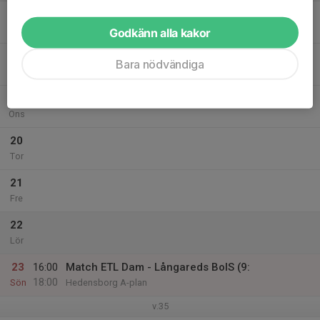
17
Mån
Godkänn alla kakor
18
Bara nödvändiga
Tis
19
Ons
20
Tor
21
Fre
22
Lör
23
16:00
Match ETL Dam - Långareds BoIS (9:
18:00
Sön
Hedensborg A-plan
v.35