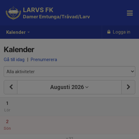
LARVS FK
Damer Emtunga/Tråvad/Larv
Logga in
Kalender
Kalender
Gå till idag
|
Prenumerera
Augusti 2026
1
Lör
2
Sön
v.32