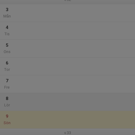
3
Mån
4
Tis
5
Ons
6
Tor
7
Fre
8
Lör
9
Sön
v.33