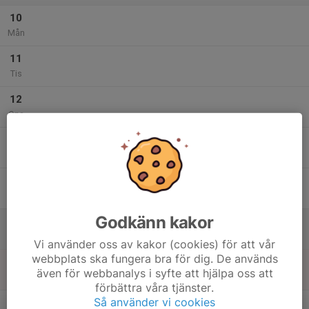
10
Mån
11
Tis
12
Ons
13
Tor
14
Fre
Godkänn kakor
15
Lör
Vi använder oss av kakor (cookies) för att vår
webbplats ska fungera bra för dig. De används
16
även för webbanalys i syfte att hjälpa oss att
Sön
förbättra våra tjänster.
v.34
Så använder vi cookies