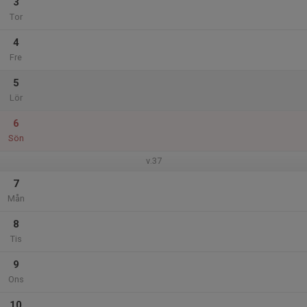
3
Tor
4
Fre
5
Lör
6
Sön
v.37
7
Mån
8
Tis
9
Ons
10