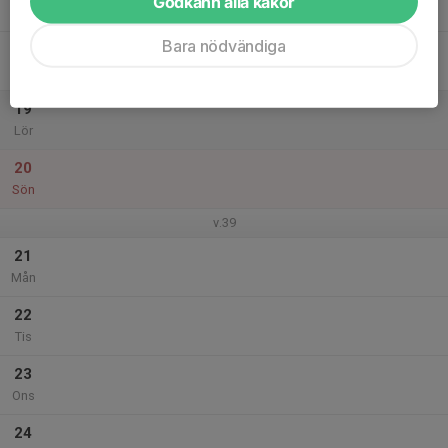
Godkänn alla kakor
Tor
Bara nödvändiga
18
Fre
19
Lör
20
Sön
v.39
21
Mån
22
Tis
23
Ons
24