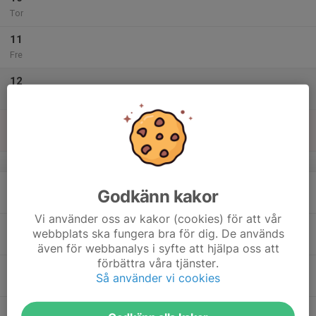
Tor
11
Fre
12
Lör
13
Sön
v.38
14
Godkänn kakor
Mån
Vi använder oss av kakor (cookies) för att vår
15
webbplats ska fungera bra för dig. De används
Tis
även för webbanalys i syfte att hjälpa oss att
förbättra våra tjänster.
16
Så använder vi cookies
Ons
17