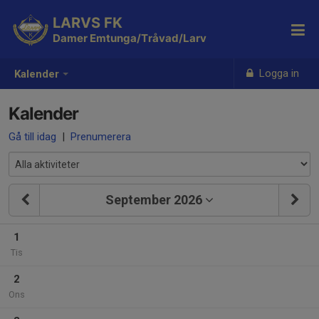
LARVS FK
Damer Emtunga/Tråvad/Larv
Logga in
Kalender
Kalender
Gå till idag
|
Prenumerera
September 2026
1
Tis
2
Ons