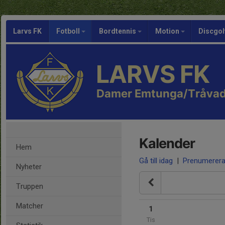
Larvs FK
Fotboll
Bordtennis
Motion
Discgol
LARVS FK
Damer Emtunga/Tråvad
Kalender
Hem
Gå till idag
|
Prenumerer
Nyheter
Truppen
Matcher
1
Tis