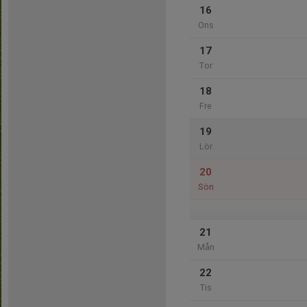
16
Ons
17
Tor
18
Fre
19
Lör
20
Sön
21
Mån
22
Tis