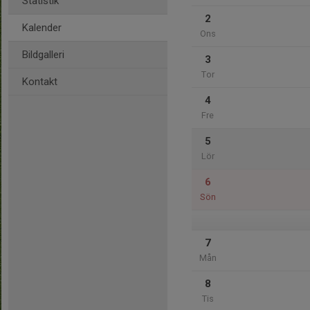
Statistik
2
Kalender
Ons
Bildgalleri
3
Tor
Kontakt
4
Fre
5
Lör
6
Sön
7
Mån
8
Tis