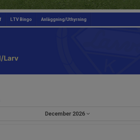
f
LTV Bingo
Anläggning/Uthyrning
/Larv
a
December 2026