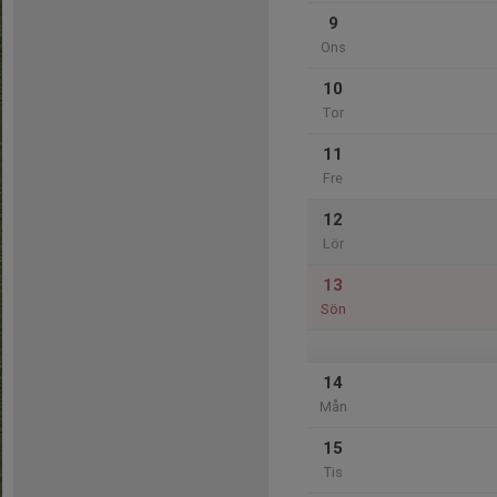
9
Ons
10
Tor
11
Fre
12
Lör
13
Sön
14
Mån
15
Tis