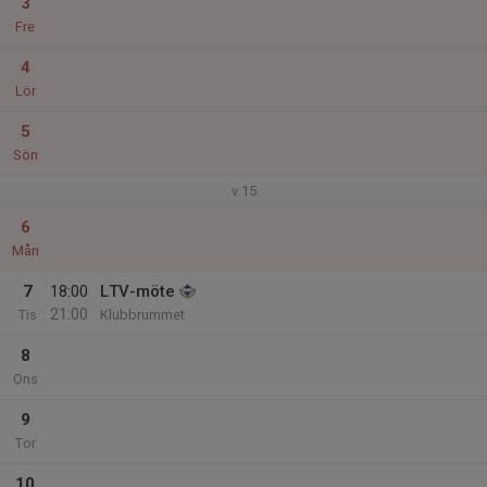
3
Fre
4
Lör
5
Sön
v.15
6
Mån
7
18:00
LTV-möte
21:00
Tis
Klubbrummet
8
Ons
9
Tor
10