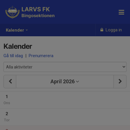
LARVS FK
Bingosektionen
Logga in
Kalender
Kalender
Gå till idag
|
Prenumerera
April 2026
1
Ons
2
Tor