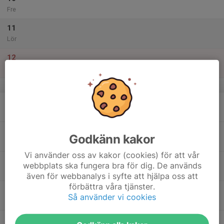
Fre
11
Lör
12
Sön
v.16
13
Mån
14
Godkänn kakor
Tis
Vi använder oss av kakor (cookies) för att vår
15
webbplats ska fungera bra för dig. De används
Ons
även för webbanalys i syfte att hjälpa oss att
förbättra våra tjänster.
16
Så använder vi cookies
Tor
17