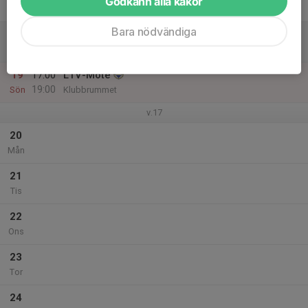
Godkänn alla kakor
Fre
Bara nödvändiga
18
Lör
19
17:00
LTV-Möte
19:00
Sön
Klubbrummet
v.17
20
Mån
21
Tis
22
Ons
23
Tor
24