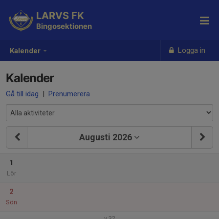
LARVS FK
Bingosektionen
Logga in
Kalender
Kalender
Gå till idag
|
Prenumerera
Augusti 2026
1
Lör
2
Sön
v.32