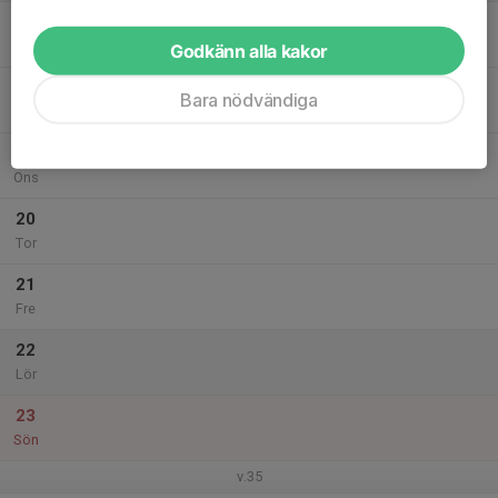
17
Mån
Godkänn alla kakor
18
Bara nödvändiga
Tis
19
Ons
20
Tor
21
Fre
22
Lör
23
Sön
v.35