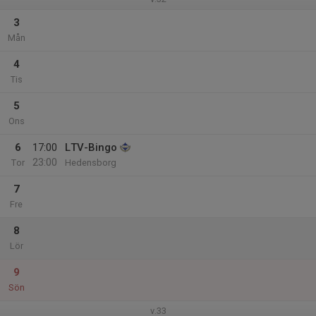
3
Mån
4
Tis
5
Ons
6
17:00
LTV-Bingo
23:00
Tor
Hedensborg
7
Fre
8
Lör
9
Sön
v.33