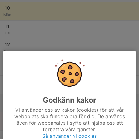
10
Mån
11
Tis
12
Ons
13
17:00
LTV-Bingo
23:00
Tor
Hedensborg
14
Fre
Godkänn kakor
15
Lör
Vi använder oss av kakor (cookies) för att vår
webbplats ska fungera bra för dig. De används
16
även för webbanalys i syfte att hjälpa oss att
Sön
förbättra våra tjänster.
v.34
Så använder vi cookies