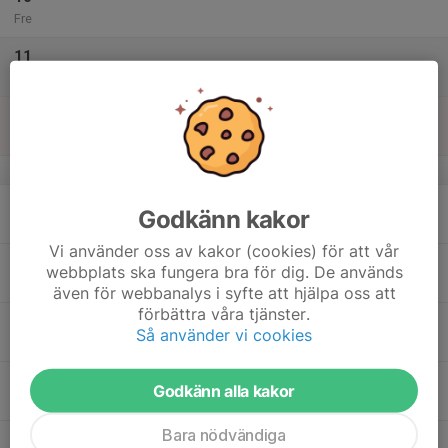
Fre
11
Lör
12
Sön
v.7
13
Godkänn kakor
Mån
Vi använder oss av kakor (cookies) för att vår
14
webbplats ska fungera bra för dig. De används
Tis
även för webbanalys i syfte att hjälpa oss att
förbättra våra tjänster.
15
Så använder vi cookies
Ons
16
17:30
Seniorträning
Seniorträning
Godkänn alla kakor
20:00
Tor
Gymmet/Utegymmet/Klubbrummet
Bara nödvändiga
17