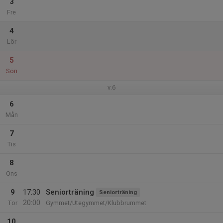
3
Fre
4
Lör
5
Sön
v.6
6
Mån
7
Tis
8
Ons
9
17:30
Seniorträning
Seniorträning
20:00
Tor
Gymmet/Utegymmet/Klubbrummet
10