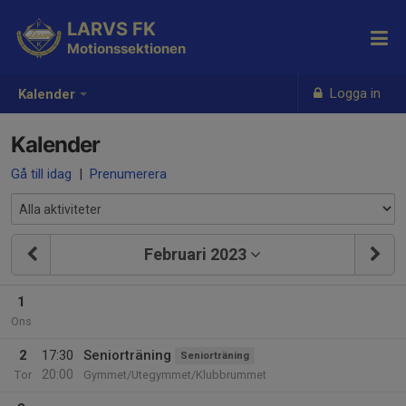
LARVS FK
Motionssektionen
Logga in
Kalender
Kalender
Gå till idag
|
Prenumerera
Februari 2023
1
Ons
2
17:30
Seniorträning
Seniorträning
20:00
Tor
Gymmet/Utegymmet/Klubbrummet