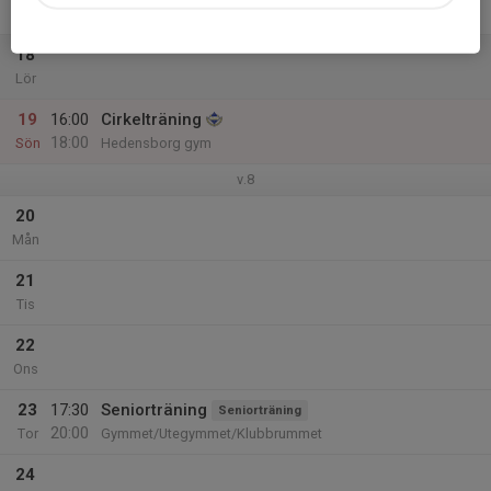
Fre
18
Lör
19
16:00
Cirkelträning
18:00
Sön
Hedensborg gym
v.8
20
Mån
21
Tis
22
Ons
23
17:30
Seniorträning
Seniorträning
20:00
Tor
Gymmet/Utegymmet/Klubbrummet
24