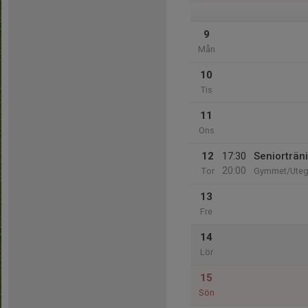
9
Mån
10
Tis
11
Ons
12
17:30
Seniorträn
20:00
Tor
Gymmet/Ute
13
Fre
14
Lör
15
Sön