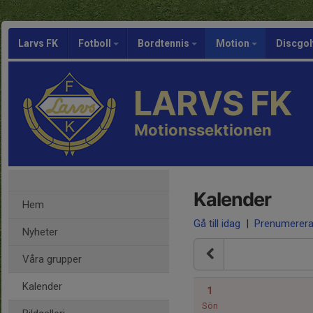
Larvs FK
Fotboll
Bordtennis
Motion
Discgol
LARVS FK
Motionssektionen
Kalender
Hem
Gå till idag
|
Prenumerer
Nyheter
Våra grupper
Kalender
1
Sön