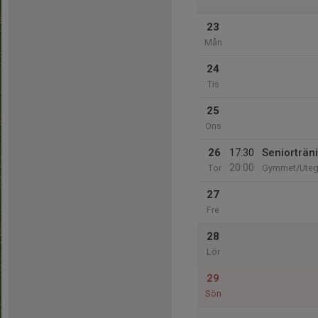
23
Mån
24
Tis
25
Ons
26
17:30
Seniorträn
20:00
Tor
Gymmet/Ute
27
Fre
28
Lör
29
Sön