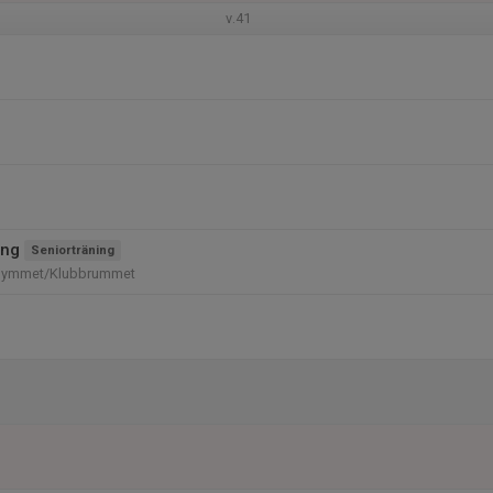
v.41
ing
Seniorträning
gymmet/Klubbrummet