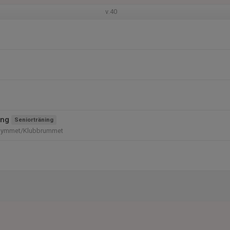
v.40
ing
Seniorträning
gymmet/Klubbrummet