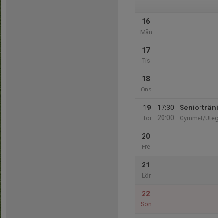
16
Mån
17
Tis
18
Ons
19
17:30
Seniorträn
20:00
Tor
Gymmet/Ute
20
Fre
21
Lör
22
Sön