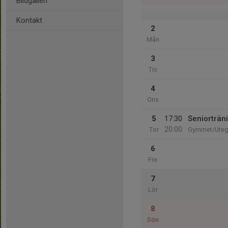
Bildgalleri
Kontakt
2
Mån
3
Tis
4
Ons
5
17:30
Seniorträn
20:00
Tor
Gymmet/Ute
6
Fre
7
Lör
8
Sön