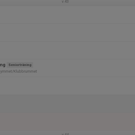
v.43
ing
Seniorträning
gymmet/Klubbrummet
v.44