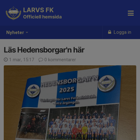
LARVS FK
Officiell hemsida
Logga in
Nyheter
Läs Hedensborgar'n här
1 mar, 15:17
0 kommentarer