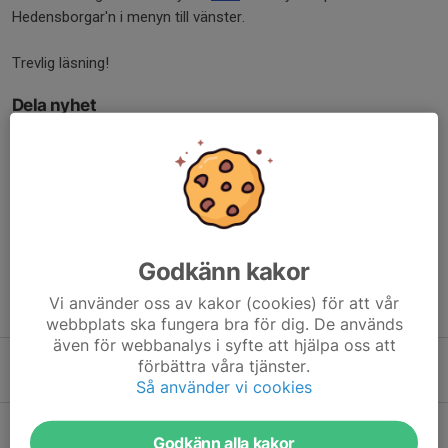
Hedensborgar'n i menyn till vänster.
Trevlig läsning!
Dela nyhet
Kommentarer
Godkänn kakor
Vi använder oss av kakor (cookies) för att vår
Tidigare nyheter
webbplats ska fungera bra för dig. De används
även för webbanalys i syfte att hjälpa oss att
Vill du hjälpa till på Backyard Ultra Larv?
förbättra våra tjänster.
Igår, 09:48
0
Så använder vi cookies
Klocka upphittad i Gymmet!
Godkänn alla kakor
15 jun, 11:23
0