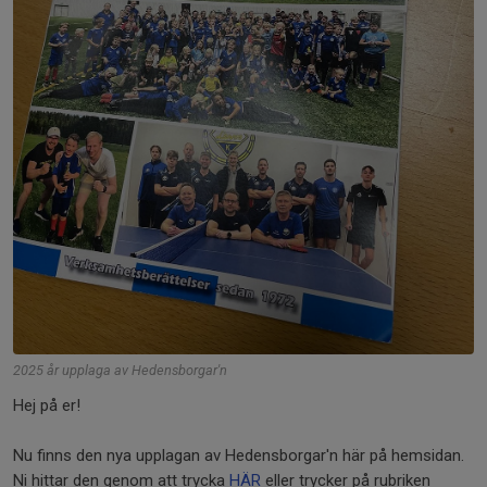
2025 år upplaga av Hedensborgar'n
Hej på er!
Nu finns den nya upplagan av Hedensborgar'n här på hemsidan.
Ni hittar den genom att trycka
HÄR
eller trycker på rubriken