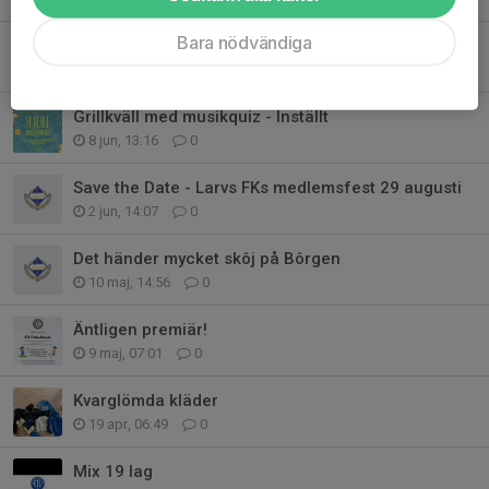
Bara nödvändiga
Midsommarfirande i Larv
11 jun, 20:50
0
Grillkväll med musikquiz - Inställt
8 jun, 13:16
0
Save the Date - Larvs FKs medlemsfest 29 augusti
2 jun, 14:07
0
Det händer mycket skôj på Bôrgen
10 maj, 14:56
0
Äntligen premiär!
9 maj, 07:01
0
Kvarglömda kläder
19 apr, 06:49
0
Mix 19 lag