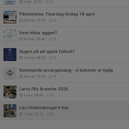
2 apr, 20:32
0
Påminnelse: Fixardag lördag 18 april
30 mar, 13:50
0
Vem hittar äggen?
30 mar, 09:40
0
Sugen på att spela fotboll?
19 mar, 08:30
0
Kommande arrangemang - vi behöver er hjälp
18 mar, 15:00
0
Larvs FKs årsmöte 2026
4 mar, 08:30
0
Läs Hedensborgar'n här
1 mar, 15:17
0