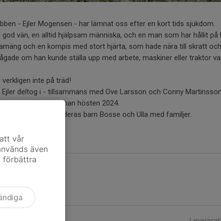
lubben - Ejler Mogensen - har lämnat oss efter en kort tids sjukdom.
 god vän, en alltid hjälpsam människa, och en man som har hållit på L
mäng och en kompis med stort hjärta, som hade nära till skratt och 
frågade om han kunde ställa upp med arbete, maskiner eller traktor var 
verkligen inte på träd!
n Ejler deltog i - tillsammans med Ove Larsson och Conny Martinsso
för invigningen av banan hösten 2024.
vskamraten Jytte, och deras barn Bosse och Ulla med familjer.
att vår
 används även
t förbättra
ändiga
Levererat