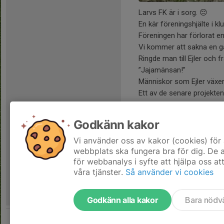
Larvs FK är i sorg. 😔
En kär föreningshjälte i k
Föreningen har förlorat en
Vi kommer att sakna en ga
Ringde man till Ejler och 
”Jajamänsan!”
Människor som Ejler växer 
Ett av de senare projekte
av discgolfbanans teer in
Våra tankar går nu till li
Godkänn kakor
💙🤍
/ Larvs FK, styrelsen.
Vi använder oss av kakor (cookies) för 
webbplats ska fungera bra för dig. De
för webbanalys i syfte att hjälpa oss at
våra tjänster.
Så använder vi cookies
Godkänn alla kakor
Bara nödv
Tjäna pengar till föreningen