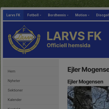
Larvs FK
Fotboll
Bordtennis
Motion
Discgol
LARVS FK
Officiell hemsida
Ejler Mogens
Hem
Nyheter
Ejler Mogensen
Sektioner
Kalender