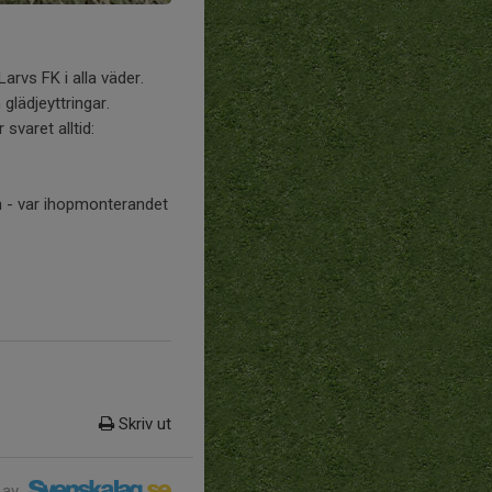
arvs FK i alla väder.
glädjeyttringar.
svaret alltid:
n - var ihopmonterandet
Skriv ut
 av