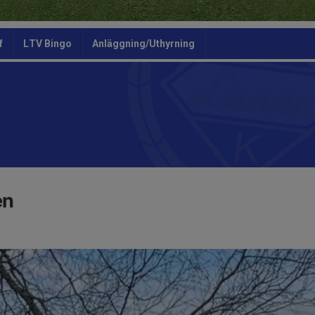
f
LTV Bingo
Anläggning/Uthyrning
en