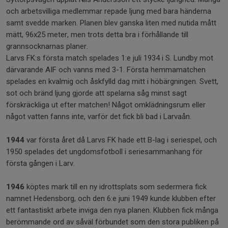
och arbetsvilliga medlemmar repade ljung med bara händerna
samt svedde marken. Planen blev ganska liten med nutida mått
mätt, 96x25 meter, men trots detta bra i förhållande till
grannsocknarnas planer.
Larvs FK:s första match spelades 1:e juli 1934 i S. Lundby mot
därvarande AIF och vanns med 3-1. Första hemmamatchen
spelades en kvalmig och åskfylld dag mitt i höbärgningen. Svett,
sot och bränd ljung gjorde att spelarna såg minst sagt
förskräckliga ut efter matchen! Något omklädningsrum eller
något vatten fanns inte, varför det fick bli bad i Larvaån.
1944
var första året då Larvs FK hade ett B-lag i seriespel, och
1950 spelades det ungdomsfotboll i seriesammanhang för
första gången i Larv.
1946
köptes mark till en ny idrottsplats som sedermera fick
namnet Hedensborg, och den 6:e juni 1949 kunde klubben efter
ett fantastiskt arbete inviga den nya planen. Klubben fick många
berömmande ord av såväl förbundet som den stora publiken på