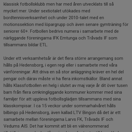
klassisk fotbollsklubb men har med åren utvecklats till så
mycket mer. Under sextiotalet utökades med
bordtennisverksamhet och under 2010-talet med en
motionssektion med löpargrupp och även senare gymträning för
seniorer 60+. Fotbollen bedrivs numera i samarbete med de
närliggande föreningarna IFK Emtunga och Tråvads IF som
tillsammans bildar ETL.
Under ett verksamhetsår är det flera större arrangemang som
hålls på Hedensborg, i egen regi eller i samarbete med våra
vänföreningar. Att driva en så stor anläggning kräver en hel del
pengar och därav måste vi ha flera inkomstkällor. Bland annat
hålls Klassfotbollen en helg i slutet av maj varje år dit över tusen
barn från flera omkringliggande kommuner kommer med sina
familjer för att uppleva fotbollsglädjen tillsammans med sina
klasskompisar. I ca 15 veckor under sommarhalvåret hålls
bilbingo på Hedensborg, även kallad LTV Bingon då det är ett
samarbete mellan föreningarna Larvs FK, Tråvads IF och
Vedums AIS. Det har kommit att bli en välrenommerad