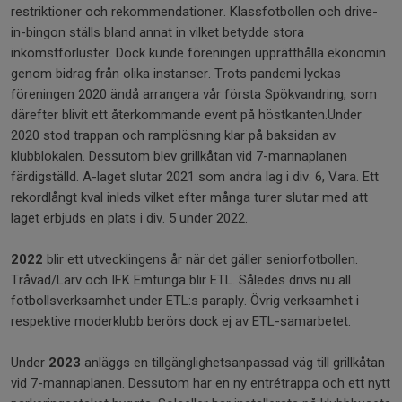
restriktioner och rekommendationer. Klassfotbollen och drive-
in-bingon ställs bland annat in vilket betydde stora
inkomstförluster. Dock kunde föreningen upprätthålla ekonomin
genom bidrag från olika instanser. Trots pandemi lyckas
föreningen 2020 ändå arrangera vår första Spökvandring, som
därefter blivit ett återkommande event på höstkanten.Under
2020 stod trappan och ramplösning klar på baksidan av
klubblokalen. Dessutom blev grillkåtan vid 7-mannaplanen
färdigställd. A-laget slutar 2021 som andra lag i div. 6, Vara. Ett
rekordlångt kval inleds vilket efter många turer slutar med att
laget erbjuds en plats i div. 5 under 2022.
2022
blir ett utvecklingens år när det gäller seniorfotbollen.
Tråvad/Larv och IFK Emtunga blir ETL. Således drivs nu all
fotbollsverksamhet under ETL:s paraply. Övrig verksamhet i
respektive moderklubb berörs dock ej av ETL-samarbetet.
Under
2023
anläggs en tillgänglighetsanpassad väg till grillkåtan
vid 7-mannaplanen. Dessutom har en ny entrétrappa och ett nytt