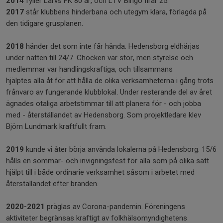
2014
fyller Larvs FK 80 år, och LTV Bingo firar 25.
2017
står klubbens hinderbana och utegym klara, förlagda på
den tidigare grusplanen.
2018
händer det som inte får hända. Hedensborg eldhärjas
under natten till 24/7. Chocken var stor, men styrelse och
medlemmar var handlingskraftiga, och tillsammans
hjälptes alla åt för att hålla de olika verksamheterna i gång trots
frånvaro av fungerande klubblokal. Under resterande del av året
ägnades otaliga arbetstimmar till att planera för - och jobba
med - återställandet av Hedensborg. Som projektledare klev
Björn Lundmark kraftfullt fram.
2019
kunde vi åter börja använda lokalerna på Hedensborg. 15/6
hålls en sommar- och invigningsfest för alla som på olika sätt
hjälpt till i både ordinarie verksamhet såsom i arbetet med
återställandet efter branden.
2020-2021
präglas av Corona-pandemin. Föreningens
aktiviteter begränsas kraftigt av folkhälsomyndighetens