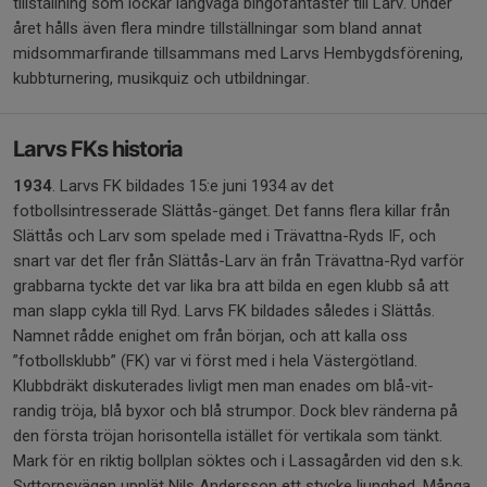
tillställning som lockar långväga bingofantaster till Larv. Under
året hålls även flera mindre tillställningar som bland annat
midsommarfirande tillsammans med Larvs Hembygdsförening,
kubbturnering, musikquiz och utbildningar.
Larvs FKs historia
1934
. Larvs FK bildades 15:e juni 1934 av det
fotbollsintresserade Slättås-gänget. Det fanns flera killar från
Slättås och Larv som spelade med i Trävattna-Ryds IF, och
snart var det fler från Slättås-Larv än från Trävattna-Ryd varför
grabbarna tyckte det var lika bra att bilda en egen klubb så att
man slapp cykla till Ryd. Larvs FK bildades således i Slättås.
Namnet rådde enighet om från början, och att kalla oss
”fotbollsklubb” (FK) var vi först med i hela Västergötland.
Klubbdräkt diskuterades livligt men man enades om blå-vit-
randig tröja, blå byxor och blå strumpor. Dock blev ränderna på
den första tröjan horisontella istället för vertikala som tänkt.
Mark för en riktig bollplan söktes och i Lassagården vid den s.k.
Syttorpsvägen upplät Nils Andersson ett stycke ljunghed. Många