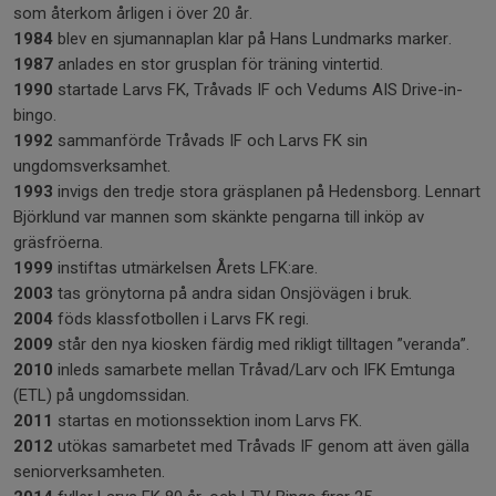
som återkom årligen i över 20 år.
1984
blev en sjumannaplan klar på Hans Lundmarks marker.
1987
anlades en stor grusplan för träning vintertid.
1990
startade Larvs FK, Tråvads IF och Vedums AIS Drive-in-
bingo.
1992
sammanförde Tråvads IF och Larvs FK sin
ungdomsverksamhet.
1993
invigs den tredje stora gräsplanen på Hedensborg. Lennart
Björklund var mannen som skänkte pengarna till inköp av
gräsfröerna.
1999
instiftas utmärkelsen Årets LFK:are.
2003
tas grönytorna på andra sidan Onsjövägen i bruk.
2004
föds klassfotbollen i Larvs FK regi.
2009
står den nya kiosken färdig med rikligt tilltagen ”veranda”.
2010
inleds samarbete mellan Tråvad/Larv och IFK Emtunga
(ETL) på ungdomssidan.
2011
startas en motionssektion inom Larvs FK.
2012
utökas samarbetet med Tråvads IF genom att även gälla
seniorverksamheten.