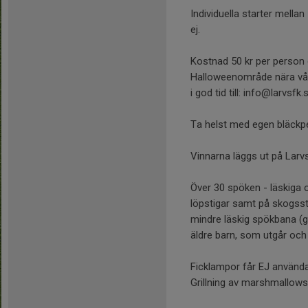
Individuella starter mella
ej.
Kostnad 50 kr per person oa
Halloweenområde nära vårt
i god tid till: info@larvsf
Ta helst med egen bläckp
Vinnarna läggs ut på Larvs
Över 30 spöken - läskiga 
löpstigar samt på skogssti
mindre läskig spökbana (g
äldre barn, som utgår och 
Ficklampor får EJ användas
Grillning av marshmallows