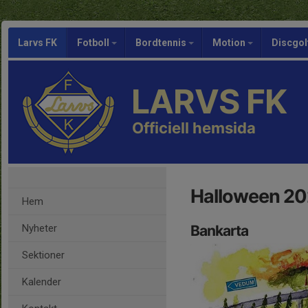
Larvs FK
Fotboll
Bordtennis
Motion
Discgol
LARVS FK
Officiell hemsida
Halloween 2
Hem
Nyheter
Bankarta
Sektioner
Kalender