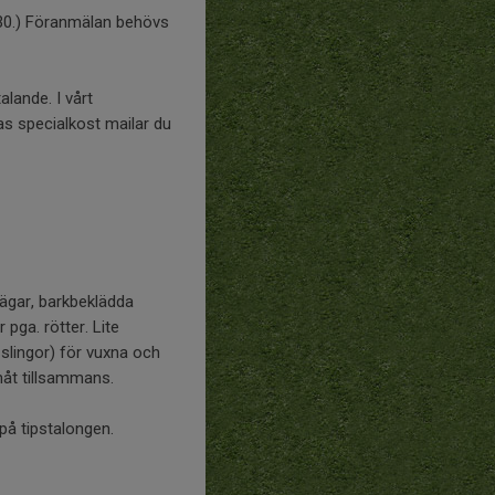
9.30.) Föranmälan behövs
alande. I vårt
as specialkost mailar du
vägar, barkbeklädda
pga. rötter. Lite
slingor) för vuxna och
måt tillsammans.
på tipstalongen.