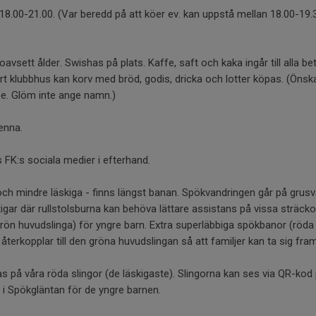
n 18.00-21.00. (Var beredd på att köer ev. kan uppstå mellan 18.00-1
vsett ålder. Swishas på plats. Kaffe, saft och kaka ingår till alla bet
 klubbhus kan korv med bröd, godis, dricka och lotter köpas. (Önsk
k.se. Glöm inte ange namn.)
enna.
 FK:s sociala medier i efterhand.
och mindre läskiga - finns längst banan. Spökvandringen går på grus
gar där rullstolsburna kan behöva lättare assistans på vissa sträckor 
rön huvudslinga) för yngre barn. Extra superläbbiga spökbanor (röda 
återkopplar till den gröna huvudslingan så att familjer kan ta sig fra
 på våra röda slingor (de läskigaste). Slingorna kan ses via QR-kod 
 i Spökgläntan för de yngre barnen.