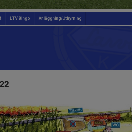
f
LTV Bingo
Anläggning/Uthyrning
022