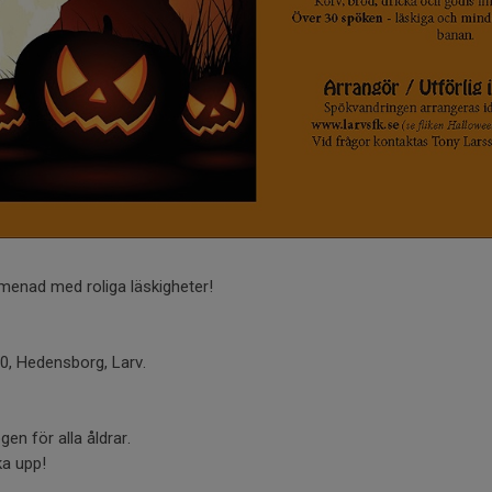
menad med roliga läskigheter!
00, Hedensborg, Larv.
en för alla åldrar.
a upp!