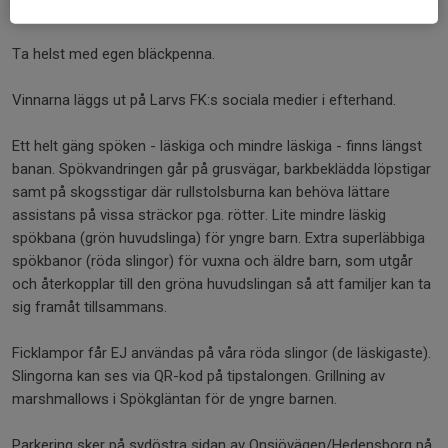
info@larvsfk.se. Glöm inte ange namn.)
Ta helst med egen bläckpenna.
Vinnarna läggs ut på Larvs FK:s sociala medier i efterhand.
Ett helt gäng spöken - läskiga och mindre läskiga - finns längst
banan. Spökvandringen går på grusvägar, barkbeklädda löpstigar
samt på skogsstigar där rullstolsburna kan behöva lättare
assistans på vissa sträckor pga. rötter. Lite mindre läskig
spökbana (grön huvudslinga) för yngre barn. Extra superläbbiga
spökbanor (röda slingor) för vuxna och äldre barn, som utgår
och återkopplar till den gröna huvudslingan så att familjer kan ta
sig framåt tillsammans.
Ficklampor får EJ användas på våra röda slingor (de läskigaste).
Slingorna kan ses via QR-kod på tipstalongen. Grillning av
marshmallows i Spökgläntan för de yngre barnen.
Parkering sker på sydöstra sidan av Onsjövägen/Hedensborg på