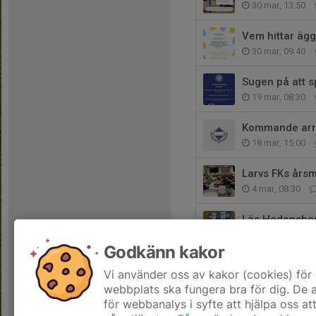
30 mar, 13:50
Vem hittar äg
30 mar, 09:40
Sugen på att s
19 mar, 08:30
Kommande arra
18 mar, 15:00
Larvs FKs års
4 mar, 08:30
Läs Hedensbor
1 mar, 15:17
Godkänn kakor
Hämta Din Hed
Vi använder oss av kakor (cookies) för 
24 feb, 17:21
webbplats ska fungera bra för dig. De
för webbanalys i syfte att hjälpa oss at