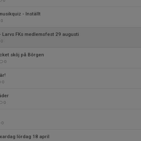
0
musikquiz - Inställt
0
- Larvs FKs medlemsfest 29 augusti
0
cket skôj på Bôrgen
0
är!
0
äder
0
0
xardag lördag 18 april