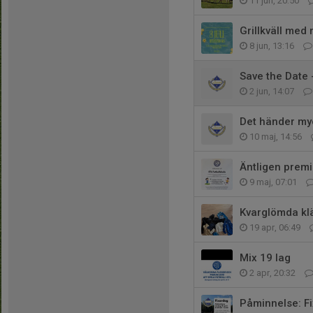
11 jun, 20:50
Grillkväll med 
8 jun, 13:16
Save the Date 
2 jun, 14:07
Det händer my
10 maj, 14:56
Äntligen premi
9 maj, 07:01
Kvarglömda kl
19 apr, 06:49
Mix 19 lag
2 apr, 20:32
Påminnelse: Fi