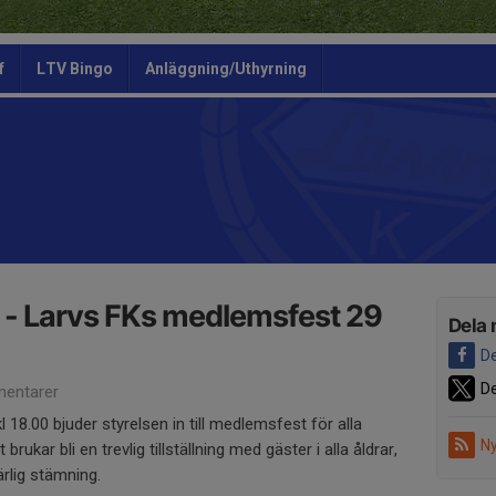
f
LTV Bingo
Anläggning/Uthyrning
 - Larvs FKs medlemsfest 29
Dela 
De
De
entarer
 18.00 bjuder styrelsen in till medlemsfest för alla
Ny
ukar bli en trevlig tillställning med gäster i alla åldrar,
rlig stämning.