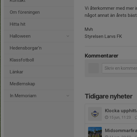
Kontakt
Vi återkommer med mer inf
Om föreningen
något annat än årets bästa
Hitta hit
Mvh
Halloween
Styrelsen Larvs FK
Hedensborgar'n
Kommentarer
Klassfotboll
Länkar
Medlemskap
Tidigare nyheter
In Memoriam
Klocka upphitt
15 jun, 11:23
Midsommarfira