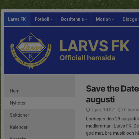
Larvs FK
Fotboll
Bordtennis
Motion
Discgol
LARVS FK
Officiell hemsida
Save the Date
Hem
augusti
Nyheter
2 jun, 14:07
0 komm
Sektioner
Lördagen den 29 augusti kl
medlemmar i Larvs FK. Det br
Kalender
god mat, bra musik och hä