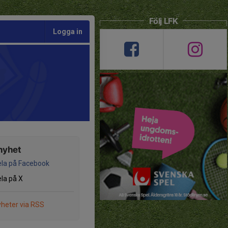
Följ LFK
Logga in
nyhet
la på Facebook
la på X
heter via RSS