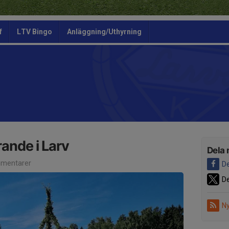
f
LTV Bingo
Anläggning/Uthyrning
ande i Larv
Dela 
mentarer
De
De
Ny