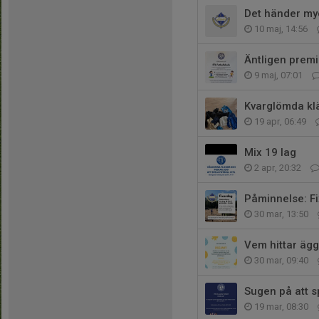
Det händer my
10 maj, 14:56
Äntligen premi
9 maj, 07:01
Kvarglömda kl
19 apr, 06:49
Mix 19 lag
2 apr, 20:32
Påminnelse: Fi
30 mar, 13:50
Vem hittar äg
30 mar, 09:40
Sugen på att s
19 mar, 08:30