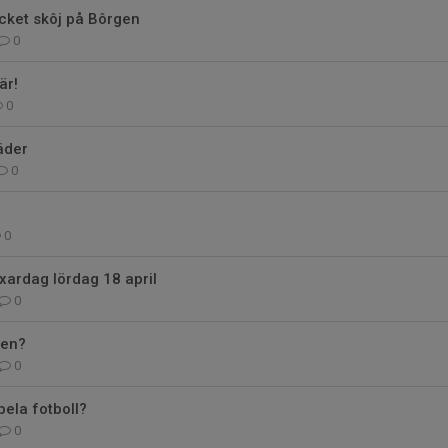
cket skôj på Bôrgen
0
är!
0
äder
0
0
xardag lördag 18 april
0
gen?
0
pela fotboll?
0