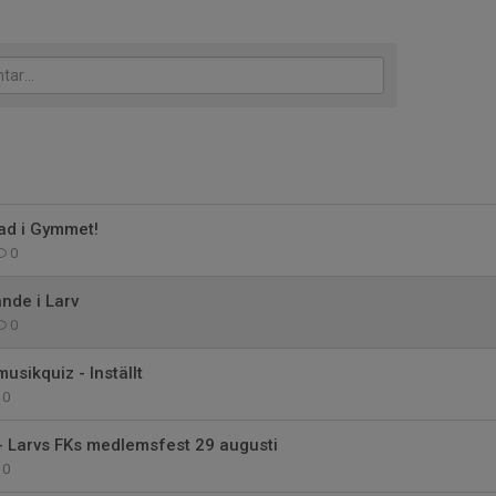
ad i Gymmet!
0
nde i Larv
0
musikquiz - Inställt
0
- Larvs FKs medlemsfest 29 augusti
0