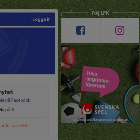
Följ LFK
Logga in
nyhet
la på Facebook
la på X
heter via RSS