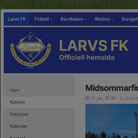
Larvs FK
Fotboll
Bordtennis
Motion
Discgol
LARVS FK
Officiell hemsida
Midsommarfir
Hem
11 jun, 20:50
0 kom
Nyheter
Sektioner
Kalender