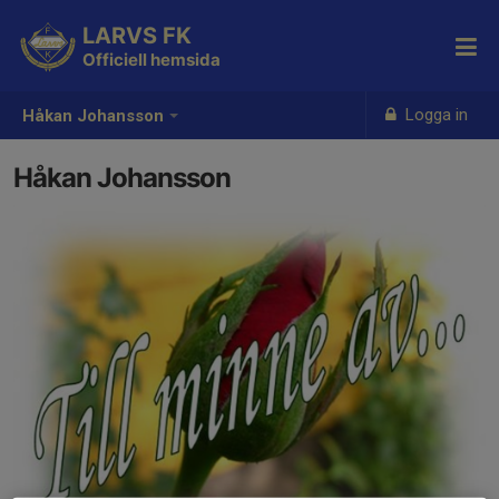
LARVS FK
Officiell hemsida
Logga in
Håkan Johansson
Håkan Johansson