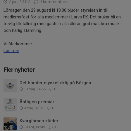
2 jun, 14:07
0 kommentarer
Lördagen den 29 augusti kl 18.00 bjuder styrelsen in till
medlemsfest för alla medlemmar i Larvs FK. Det brukar bli en
trevlig tillställning med gäster i alla åldrar, god mat, bra musik
och härlig stämning.
Vi återkommer...
Läs mer
Fler nyheter
Det händer mycket skôj på Bôrgen
10 maj, 14:56
0
Äntligen premiär!
9 maj, 07:01
0
Kvarglömda kläder
19 apr, 06:49
0