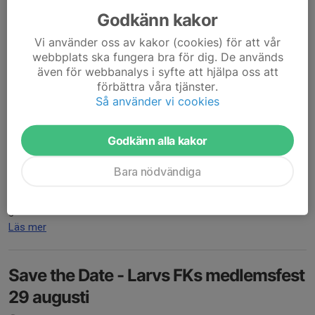
Godkänn kakor
Vi använder oss av kakor (cookies) för att vår
webbplats ska fungera bra för dig. De används
även för webbanalys i syfte att hjälpa oss att
förbättra våra tjänster.
Så använder vi cookies
Vad är inte bättre än att fira in sommar och semester
Godkänn alla kakor
tillsammans på Hedensborg?
Bara nödvändiga
Vi bjuder in medlemmar med familj och vänner till musikquiz och
en trevlig kväll på Bôrgen. Fredag 3 juli kl 18.00 tänder vi
grillarna....
Läs mer
Save the Date - Larvs FKs medlemsfest
29 augusti