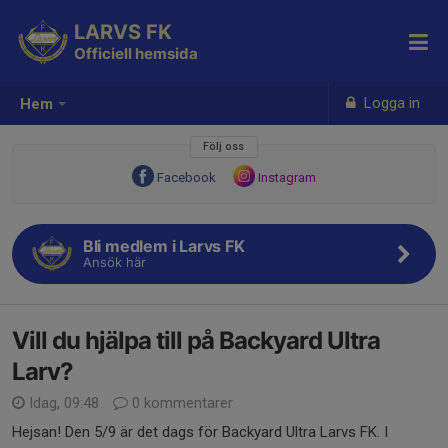
LARVS FK
Officiell hemsida
Logga in
Hem
Följ oss
Facebook
Instagram
Bli medlem i Larvs FK
Ansök här
Vill du hjälpa till på Backyard Ultra
Larv?
Idag, 09:48
0 kommentarer
Hejsan! Den 5/9 är det dags för Backyard Ultra Larvs FK. I