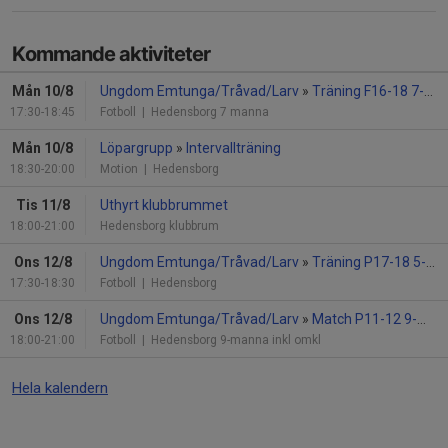
Kommande aktiviteter
Mån 10/8
Ungdom Emtunga/Tråvad/Larv
»
Träning F16-18 7-manna
17:30-18:45
Fotboll
| Hedensborg 7 manna
Mån 10/8
Löpargrupp
»
Intervallträning
18:30-20:00
Motion
| Hedensborg
Tis 11/8
Uthyrt klubbrummet
18:00-21:00
Hedensborg klubbrum
Ons 12/8
Ungdom Emtunga/Tråvad/Larv
»
Träning P17-18 5-manna
17:30-18:30
Fotboll
| Hedensborg
Ons 12/8
Ungdom Emtunga/Tråvad/Larv
»
Match P11-12 9-manna
18:00-21:00
Fotboll
| Hedensborg 9-manna inkl omkl
Hela kalendern