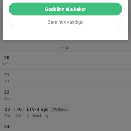
Fre
Godkänn alla kakor
18
Lör
Bara nödvändiga
19
Sön
v.30
20
Mån
21
Tis
22
Ons
23
17:00
LTV-Bingo
LTV Bingo
23:00
Tor
Hedensborg
24