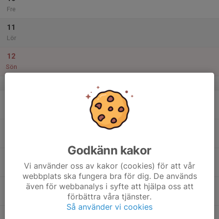
Fre
11
Lör
12
Sön
v.29
13
Mån
14
Tis
Godkänn kakor
15
Vi använder oss av kakor (cookies) för att vår
Ons
webbplats ska fungera bra för dig. De används
även för webbanalys i syfte att hjälpa oss att
16
17:00
LTV-Bingo
LTV Bingo
förbättra våra tjänster.
23:00
Tor
Hedensborg
Så använder vi cookies
17