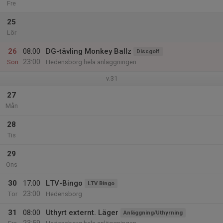
Fre
25
Lör
26
08:00
DG-tävling Monkey Ballz
Discgolf
23:00
Sön
Hedensborg hela anläggningen
v.31
27
Mån
28
Tis
29
Ons
30
17:00
LTV-Bingo
LTV Bingo
23:00
Tor
Hedensborg
31
08:00
Uthyrt externt. Läger
Anläggning/Uthyrning