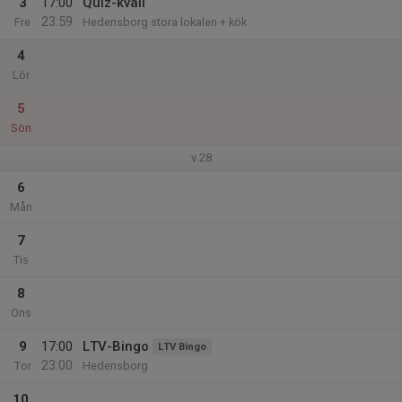
3
17:00
Quiz-kväll
23:59
Fre
Hedensborg stora lokalen + kök
4
Lör
5
Sön
v.28
6
Mån
7
Tis
8
Ons
9
17:00
LTV-Bingo
LTV Bingo
23:00
Tor
Hedensborg
10