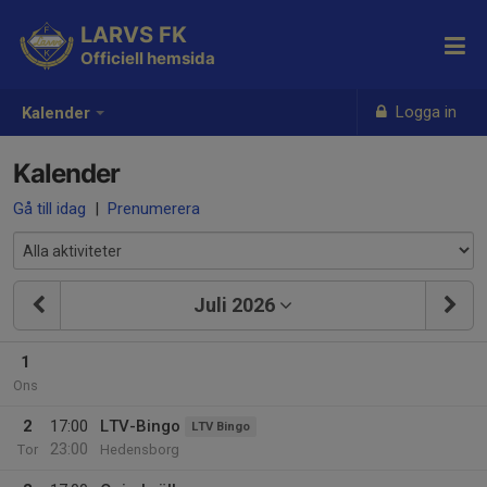
LARVS FK
Officiell hemsida
Logga in
Kalender
Kalender
Gå till idag
|
Prenumerera
Juli 2026
1
Ons
2
17:00
LTV-Bingo
LTV Bingo
23:00
Tor
Hedensborg