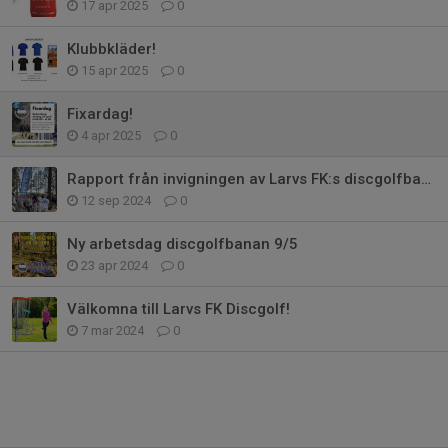
17 apr 2025
0
Klubbkläder!
15 apr 2025
0
Fixardag!
4 apr 2025
0
Rapport från invigningen av Larvs FK:s discgolfbana 7/9
12 sep 2024
0
Ny arbetsdag discgolfbanan 9/5
23 apr 2024
0
Välkomna till Larvs FK Discgolf!
7 mar 2024
0