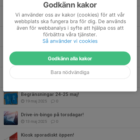
Godkänn kakor
Final Caterpillar Winter Tour!
Vi använder oss av kakor (cookies) för att vår
19 mar, 11:00
0
webbplats ska fungera bra för dig. De används
även för webbanalys i syfte att hjälpa oss att
Ånyo ändrade tider i KM!
förbättra våra tjänster.
Så använder vi cookies
17 sep 2025
0
Vill du förbättra ditt discgolfspel, oavsett nivå?
Godkänn alla kakor
19 aug 2025
0
Bara nödvändiga
Västgötatouren gästar Larv 1/6!
28 maj 2025
0
Begränsningar 24-25 maj!
19 maj 2025
0
Drive-in-bingo på torsdagar!
13 maj 2025
0
Kiosk sporadiskt öppen!