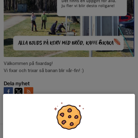
Välkommen på fixardag!
Vi fixar och trixar så banan blir vår-fin! :)
Dela nyhet
Tidigare nyheter
Tävling 28/3 - Svenska Dubbeltouren
20 mar, 08:02
0