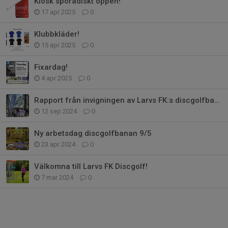
Kiosk sporadiskt öppen!
17 apr 2025
0
Klubbkläder!
15 apr 2025
0
Fixardag!
4 apr 2025
0
Rapport från invigningen av Larvs FK:s discgolfbana 7/9
12 sep 2024
0
Ny arbetsdag discgolfbanan 9/5
23 apr 2024
0
Välkomna till Larvs FK Discgolf!
7 mar 2024
0