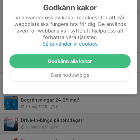
Godkänn kakor
20 mar, 08:02
0
Vi använder oss av kakor (cookies) för att vår
Final Caterpillar Winter Tour!
webbplats ska fungera bra för dig. De används
19 mar, 11:00
0
även för webbanalys i syfte att hjälpa oss att
förbättra våra tjänster.
Ånyo ändrade tider i KM!
Så använder vi cookies
17 sep 2025
0
Vill du förbättra ditt discgolfspel, oavsett nivå?
Godkänn alla kakor
19 aug 2025
0
Bara nödvändiga
Västgötatouren gästar Larv 1/6!
28 maj 2025
0
Begränsningar 24-25 maj!
19 maj 2025
0
Drive-in-bingo på torsdagar!
13 maj 2025
0