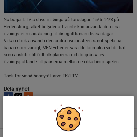
Nu börjar LTV:s drive-in-bingo på torsdagar, 15/5-14/8 på
Hedensborg, vilket betyder att vi inte kan använda den ena
övningsteen i anslutning till discgolfbanan dessa dagar.
Vi kan dock använda den andra övningsteen samt spela på
banan som vanligt, MEN vi ber er vara lite lågmälda vid de hål
som ansluter till fotbollsplanerna och begränsa ev.
övningsputtande till pauserna mellan de olika bingospelen.
Tack för visad hänsyn! Larvs FK/LTV
Dela nyhet
Tidigare nyheter
Tävling 28/3 - Svenska Dubbeltouren