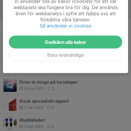
Vi använder oss av kakor (cookies) för att vår
Ånyo ändrade tider i KM!
webbplats ska fungera bra för dig. De används
17 sep 2025
0
även för webbanalys i syfte att hjälpa oss att
förbättra våra tjänster.
Vill du förbättra ditt discgolfspel, oavsett nivå?
Så använder vi cookies
19 aug 2025
0
Godkänn alla kakor
Västgötatouren gästar Larv 1/6!
28 maj 2025
0
Bara nödvändiga
Begränsningar 24-25 maj!
19 maj 2025
0
Drive-in-bingo på torsdagar!
13 maj 2025
0
Kiosk sporadiskt öppen!
17 apr 2025
0
Klubbkläder!
15 apr 2025
0