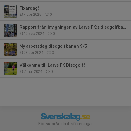
Fixardag!
4 apr 2025
0
Rapport från invigningen av Larvs FK:s discgolfbana 7/9
12 sep 2024
0
Ny arbetsdag discgolfbanan 9/5
23 apr 2024
0
Välkomna till Larvs FK Discgolf!
7 mar 2024
0
För
smarta
idrottsföreningar