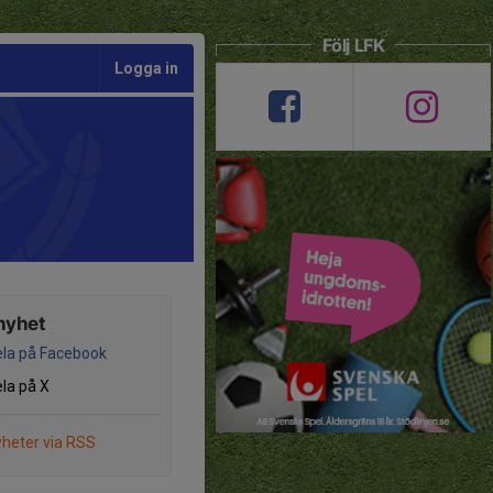
Följ LFK
Logga in
nyhet
la på Facebook
la på X
heter via RSS