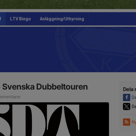
f
LTV Bingo
Anläggning/Uthyrning
- Svenska Dubbeltouren
Dela 
mmentarer
De
De
Ny