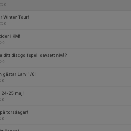
0
ar Winter Tour!
0
ider i KM!
0
ra ditt discgolfspel, oavsett nivå?
0
 gästar Larv 1/6!
0
 24-25 maj!
0
 på torsdagar!
0