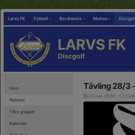
Larvs FK
Fotboll
Bordtennis
Motion
Discgol
LARVS FK
Discgolf
Tävling 28/3 
Hem
20 mar, 08:02
0 ko
Nyheter
Våra grupper
Kalender