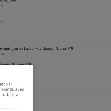
kt öppen!
0
0
0
nvigningen av Larvs FK:s discgolfbana 7/9
0
discgolfbanan 9/5
0
arvs FK Discgolf!
att vår
0
 används även
t förbättra