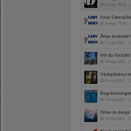
20 mar, 08:02
Final Caterpill
19 mar, 11:00
Ånyo ändrade t
17 sep 2025
Vill du förbätt
19 aug 2025
Västgötatouren
28 maj 2025
Begränsningar
19 maj 2025
Drive-in-bingo
13 maj 2025