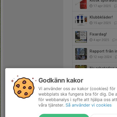
Kiosk sporadis
17 apr 2025
Klubbkläder!
15 apr 2025
Fixardag!
4 apr 2025
Rapport från i
12 sep 2024
Ny arbetsdag 
23 apr 2024
Godkänn kakor
Välkomna till L
Vi använder oss av kakor (cookies) för 
7 mar 2024
webbplats ska fungera bra för dig. De
för webbanalys i syfte att hjälpa oss at
våra tjänster.
Så använder vi cookies