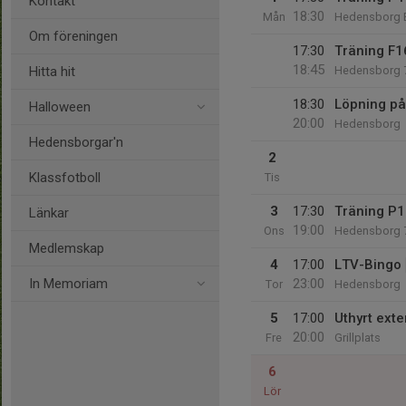
Kontakt
18:30
Mån
Hedensborg 
Om föreningen
17:30
Träning F
18:45
Hitta hit
Hedensborg 
18:30
Löpning p
Halloween
20:00
Hedensborg
Hedensborgar'n
2
Klassfotboll
Tis
3
17:30
Träning P
Länkar
19:00
Ons
Hedensborg 
Medlemskap
4
17:00
LTV-Bingo
In Memoriam
23:00
Tor
Hedensborg
5
17:00
Uthyrt exte
20:00
Fre
Grillplats
6
Lör