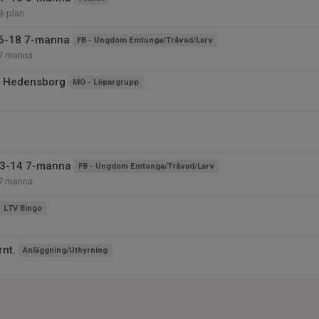
B-plan
16-18 7-manna
FB - Ungdom Emtunga/Tråvad/Larv
7 manna
å Hedensborg
MO - Löpargrupp
13-14 7-manna
FB - Ungdom Emtunga/Tråvad/Larv
7 manna
LTV Bingo
rnt.
Anläggning/Uthyrning