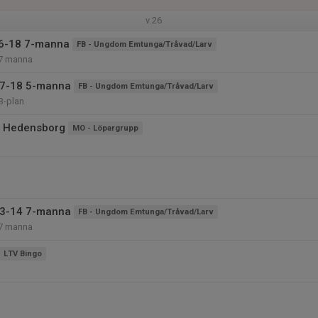
v.26
16-18 7-manna
FB - Ungdom Emtunga/Tråvad/Larv
7 manna
17-18 5-manna
FB - Ungdom Emtunga/Tråvad/Larv
B-plan
å Hedensborg
MO - Löpargrupp
13-14 7-manna
FB - Ungdom Emtunga/Tråvad/Larv
7 manna
LTV Bingo