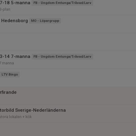
17-18 5-manna
FB - Ungdom Emtunga/Tråvad/Larv
B-plan
å Hedensborg
MO - Löpargrupp
13-14 7-manna
FB - Ungdom Emtunga/Tråvad/Larv
7 manna
LTV Bingo
firande
torbild Sverige-Nederländerna
tora lokalen + kök