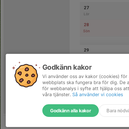
27
Lör
28
Sön
29
Mån
Godkänn kakor
30
16:00
Grillkväll 
22:00
Tis
Hedensborg h
Vi använder oss av kakor (cookies) för 
webbplats ska fungera bra för dig. De
för webbanalys i syfte att hjälpa oss at
våra tjänster.
Så använder vi cookies
Godkänn alla kakor
Bara nödv
Tjäna pengar till föreningen