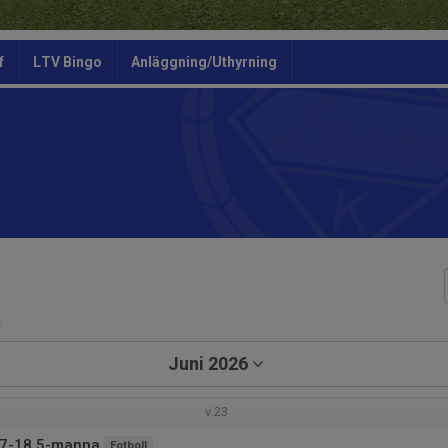
f
LTV Bingo
Anläggning/Uthyrning
a
Juni 2026
v.23
17-18 5-manna
Fotboll