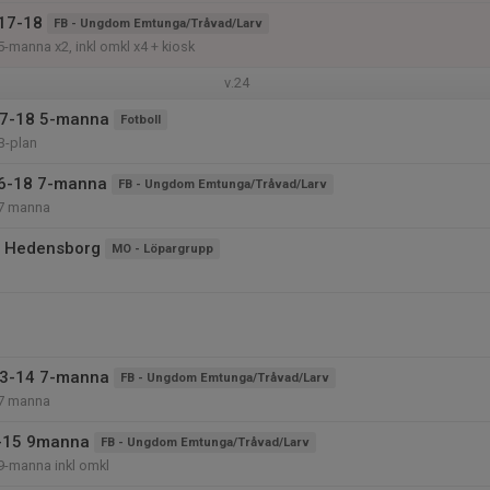
17-18
FB - Ungdom Emtunga/Tråvad/Larv
manna x2, inkl omkl x4 + kiosk
v.24
17-18 5-manna
Fotboll
B-plan
16-18 7-manna
FB - Ungdom Emtunga/Tråvad/Larv
7 manna
å Hedensborg
MO - Löpargrupp
13-14 7-manna
FB - Ungdom Emtunga/Tråvad/Larv
7 manna
-15 9manna
FB - Ungdom Emtunga/Tråvad/Larv
-manna inkl omkl