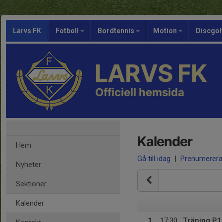
Larvs FK
Fotboll
Bordtennis
Motion
Discgol
LARVS FK
Officiell hemsida
Kalender
Hem
Gå till idag
|
Prenumerer
Nyheter
Sektioner
Kalender
1
17:30
Träning P