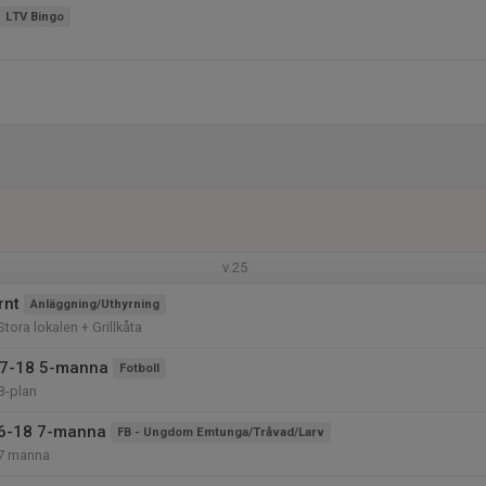
LTV Bingo
v.25
rnt
Anläggning/Uthyrning
ora lokalen + Grillkåta
17-18 5-manna
Fotboll
B-plan
16-18 7-manna
FB - Ungdom Emtunga/Tråvad/Larv
7 manna