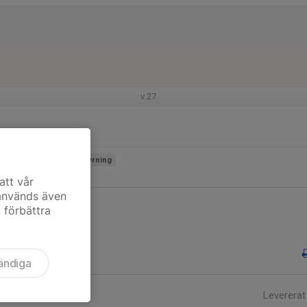
v.27
Kyrkan
Anläggning/Uthyrning
ela anläggningen
att vår
 används även
t förbättra
ändiga
Levererat